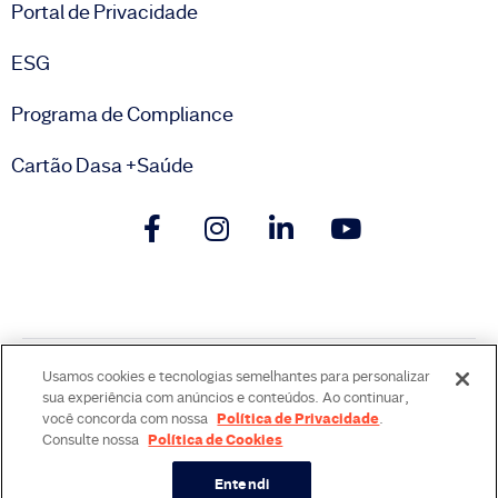
Portal de Privacidade
ESG
Programa de Compliance
Cartão Dasa +Saúde
Usamos cookies e tecnologias semelhantes para personalizar
RT: Dr. Cristovam Scapulatempo Neto CRM 102037 © Dasa
sua experiência com anúncios e conteúdos. Ao continuar,
2022 . Todos os direitos reservados
Política de Privacidade
você concorda com nossa
.
Política de Cookies
Consulte nossa
Entendi