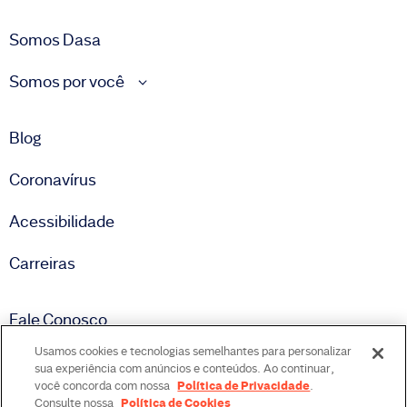
Somos Dasa
Somos por você
Blog
Coronavírus
Acessibilidade
Carreiras
Fale Conosco
Usamos cookies e tecnologias semelhantes para personalizar
Imprensa
sua experiência com anúncios e conteúdos. Ao continuar,
Política de Privacidade
você concorda com nossa
.
NAM – Núcleo de Assessoria Médica
Política de Cookies
Consulte nossa