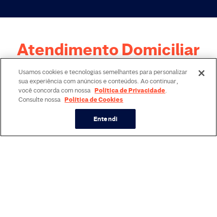
Atendimento Domiciliar
Vantagens de fazer vacinas em casa ou
Usamos cookies e tecnologias semelhantes para personalizar
onde você estiver:
sua experiência com anúncios e conteúdos. Ao continuar,
Política de Privacidade
você concorda com nossa
.
Política de Cookies
Consulte nossa
A confiança do laboratório, no conforto da sua
Entendi
casa
Escolha a data e horário. Vamos até você!
Sem cobrança de taxas.
Agendar vacina